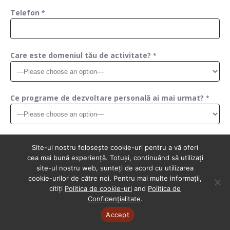
Telefon
*
Care este domeniul tău de activitate?
*
Ce programe de dezvoltare personală ai mai urmat?
*
Care este situația financiară actuală?
*
Site-ul nostru folosește cookie-uri pentru a vă oferi
cea mai bună experiență. Totuși, continuând să utilizați
site-ul nostru web, sunteți de acord cu utilizarea
cookie-urilor de către noi. Pentru mai multe informații,
Care este situația financiară dorită?
*
citiți
Politica de cookie-uri
and
Politica de
Confidențialitate
.
Accept
Copyright © 2025
Care frază sau motto rezonează cel mai mult cu tine la