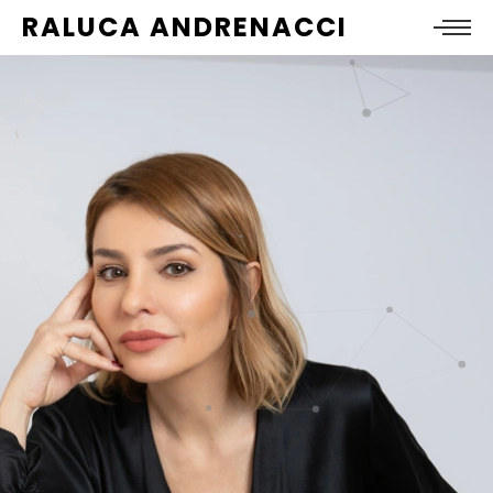
RALUCA ANDRENACCI